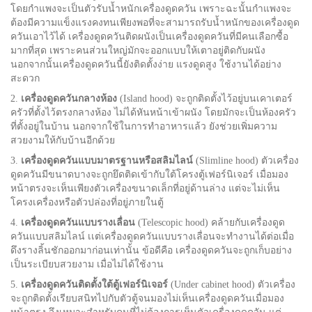
โดยกำแพงจะเป็นตัวรับน้ำหนักเครื่องดูดควัน เพราะฉะนั้นกำแพงจะ
ต้องมีความแข็งแรงคงทนเพียงพอที่จะสามารถรับน้ำหนักของเครื่องดูด
ควันเอาไว้ได้ เครื่องดูดควันติดผนังเป็นเครื่องดูดควันที่มีคนเลือกซื้อ
มากที่สุด เพราะคนส่วนใหญ่มักจะออกแบบให้เตาอยู่ติดกับผนัง
นอกจากนั้นเครื่องดูดควันนี้ยังติดตั้งง่าย แรงดูดสูง ใช้งานได้อย่าง
สะดวก
2.
เครื่องดูดควันกลางห้อง
(Island hood) จะถูกติดตั้งไว้อยู่บนเคาเตอร์
ครัวที่ตั้งไว้ตรงกลางห้อง ไม่ได้หันหน้าเข้าผนัง โดยมักจะเป็นห้องครัว
ที่ตั้งอยู่ในบ้าน นอกจากใช้ในการทำอาหารแล้ว ยังช่วยเพิ่มความ
สวยงามให้กับบ้านอีกด้วย
3.
เครื่องดูดควันแบบมาตรฐานหรือสลิมไลน์
(Slimline hood) ตัวเครื่อง
ดูดควันมีขนาดบางจะถูกยึดติดเข้ากับใต้โครงตู้เฟอร์นิเจอร์ เมื่อมอง
หน้าตรงจะเห็นเพียงตัวเครื่องขนาดเล็กที่อยู่ด้านล่าง แต่จะไม่เห็น
โครงเครื่องหรือตัวปล่องที่อยู่ภายในตู้
4.
เครื่องดูดควันแบบรางเลื่อน
(Telescopic hood) คล้ายกับเครื่องดูด
ควันแบบสลิมไลน์ เเต่เครื่องดูดควันแบบรางเลื่อนจะทำงานได้ต่อเมื่อ
ดึงรางลิ้นชักออกมาก่อนเท่านั้น ข้อดีคือ เครื่องดูดควันจะถูกเก็บอย่าง
เป็นระเบียบสวยงาม เมื่อไม่ได้ใช้งาน
5.
เครื่องดูดควันติดตั้งใต้ตู้เฟอร์นิเจอร์
(Under cabinet hood) ตัวเครื่อง
จะถูกติดตั้งเรียบสนิทไปกับตัวตู้จนมองไม่เห็นเครื่องดูดควันเมื่อมอง