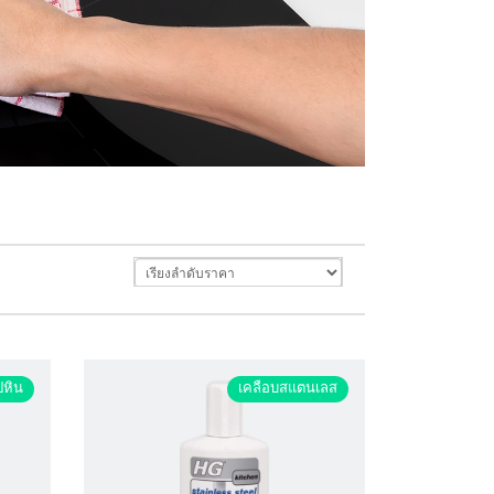
ปหิน
เคลือบสแตนเลส