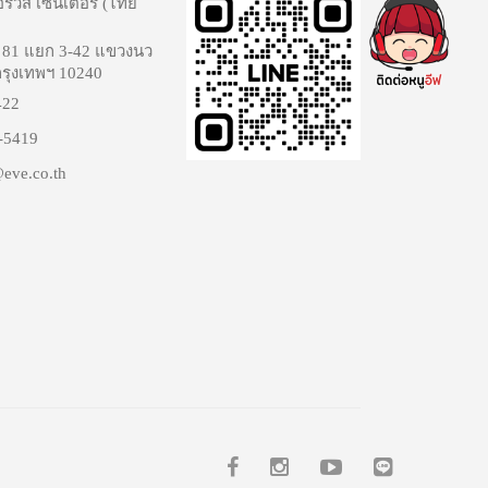
อร์วิส เซ็นเตอร์ (ไทย
 81 แยก 3-42 แขวงนว
 กรุงเทพฯ 10240
422
-5419
@eve.co.th