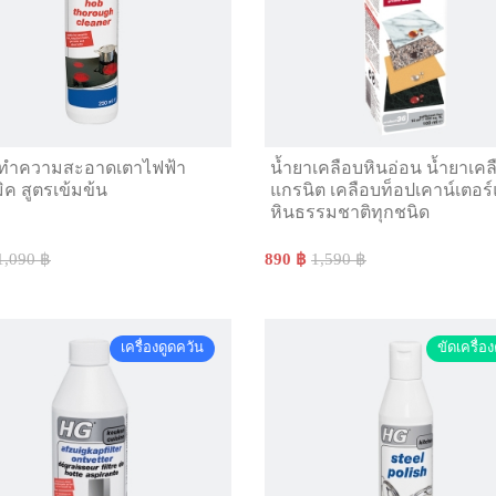
าทำความสะอาดเตาไฟฟ้า
น้ำยาเคลือบหินอ่อน น้ำยาเคล
ิค สูตรเข้มข้น
แกรนิต เคลือบท็อปเคาน์เตอร
หินธรรมชาติทุกชนิด
1,090 ฿
890 ฿
1,590 ฿
เครื่องดูดควัน
ขัดเครื่อง