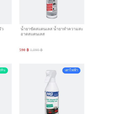
ัว
น้ำยาขัดสแตนเลส น้ำยาทำความสะ
อาดสแตนเลส
590 ฿
1,090 ฿
ปหิน
เตาไฟฟ้า