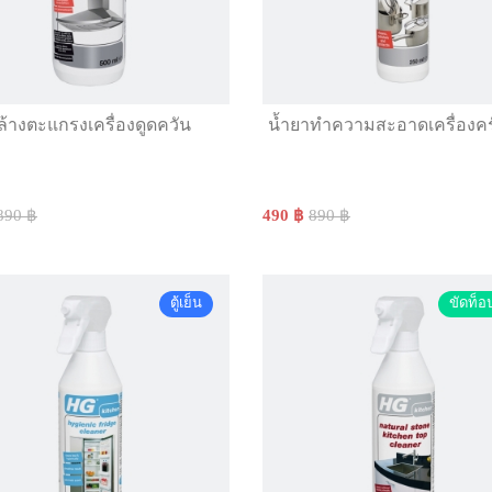
ล้างตะแกรงเครื่องดูดควัน
น้ำยาทำความสะอาดเครื่องคร
890 ฿
490 ฿
890 ฿
ตู้เย็น
ขัดท็อ