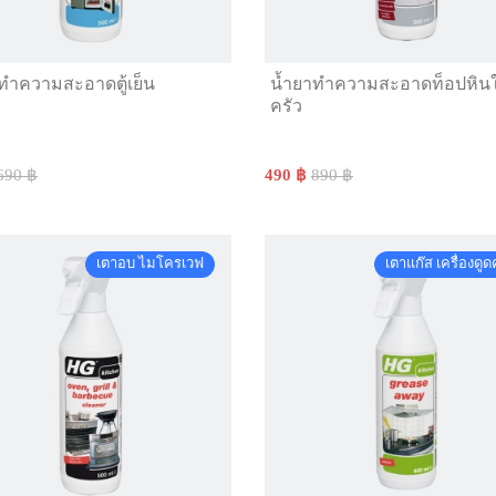
ทำความสะอาดตู้เย็น
น้ำยาทำความสะอาดท็อปหิน
ครัว
690 ฿
490 ฿
890 ฿
เตาอบ ไมโครเวฟ
เตาแก๊ส เครื่องดูด