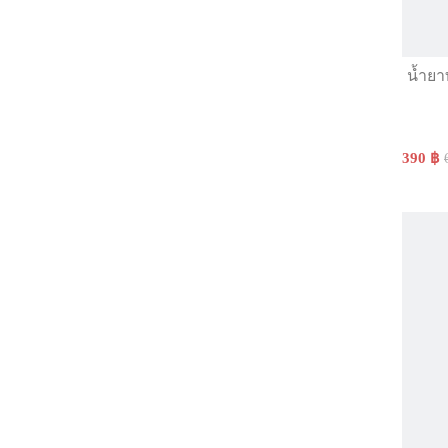
น้ำยา
390 ฿