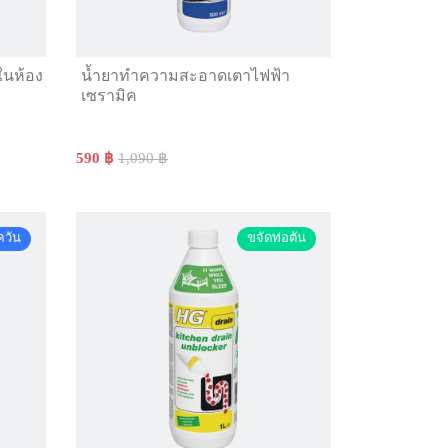
ในห้อง
น้ำยาทำความสะอาดเตาไฟฟ้า
เซรามิค
590 ฿
1,090 ฿
ควัน
ขจัดท่อตัน