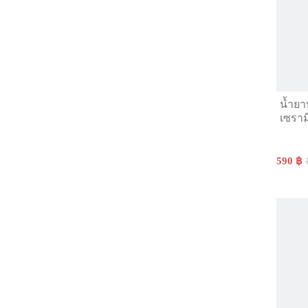
น้ำย
เซราม
590 ฿