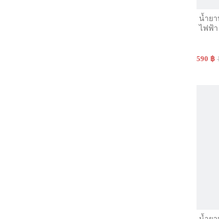
น้ำยา
ไฟฟ้า
590 ฿
น้ำยา