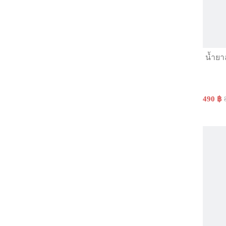
น้ำยา
490 ฿