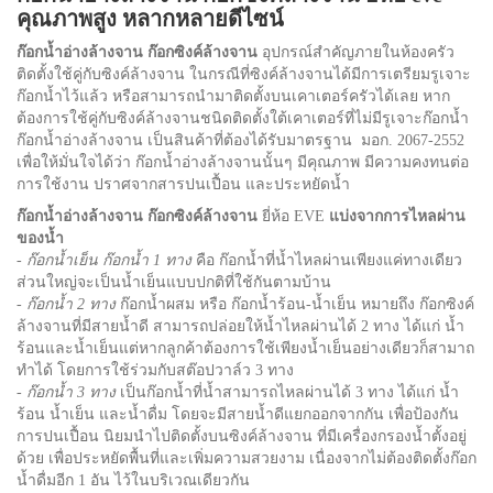
คุณภาพสูง หลากหลายดีไซน์
ก๊อกน้ำอ่างล้างจาน ก๊อกซิงค์ล้างจาน
อุปกรณ์สำคัญภายในห้องครัว
ติดตั้งใช้คู่กับซิงค์ล้างจาน ในกรณีที่ซิงค์ล้างจานได้มีการเตรียมรูเจาะ
ก๊อกน้ำไว้แล้ว หรือสามารถนำมาติดตั้งบนเคาเตอร์ครัวได้เลย หาก
ต้องการใช้คู่กับซิงค์ล้างจานชนิดติดตั้งใต้เคาเตอร์ที่ไม่มีรูเจาะก๊อกน้ำ
ก๊อกน้ำอ่างล้างจาน เป็นสินค้าที่ต้องได้รับมาตรฐาน มอก. 2067-2552
เพื่อให้มั่นใจได้ว่า ก๊อกน้ำอ่างล้างจานนั้นๆ มีคุณภาพ มีความคงทนต่อ
การใช้งาน ปราศจากสารปนเปื้อน และประหยัดน้ำ
ก๊อกน้ำอ่างล้างจาน ก๊อกซิงค์ล้างจาน
ยี่ห้อ EVE
แบ่งจากการไหลผ่าน
ของน้ำ
-
ก๊อกน้ำเย็น ก๊อกน้ำ 1 ทาง
คือ ก๊อกน้ำที่น้ำไหลผ่านเพียงแค่ทางเดียว
ส่วนใหญ่จะเป็นน้ำเย็นแบบปกติที่ใช้กันตามบ้าน
-
ก๊อกน้ำ 2 ทาง
ก๊อกน้ำผสม หรือ ก๊อกน้ำร้อน-น้ำเย็น หมายถึง ก๊อกซิงค์
ล้างจานที่มีสายน้ำดี สามารถปล่อยให้น้ำไหลผ่านได้ 2 ทาง ได้แก่ น้ำ
ร้อนและน้ำเย็นแต่หากลูกค้าต้องการใช้เพียงน้ำเย็นอย่างเดียวก็สามาถ
ทำได้ โดยการใช้ร่วมกับสต๊อปวาล์ว 3 ทาง
-
ก๊อกน้ำ 3 ทาง
เป็นก๊อกน้ำที่น้ำสามารถไหลผ่านได้ 3 ทาง ได้แก่ น้ำ
ร้อน น้ำเย็น และน้ำดื่ม โดยจะมีสายน้ำดีแยกออกจากกัน เพื่อป้องกัน
การปนเปื้อน นิยมนำไปติดตั้งบนซิงค์ล้างจาน ที่มีเครื่องกรองน้ำตั้งอยู่
ด้วย เพื่อประหยัดพื้นที่และเพิ่มความสวยงาม เนื่องจากไม่ต้องติดตั้งก๊อก
น้ำดื่มอีก 1 อัน ไว้ในบริเวณเดียวกัน