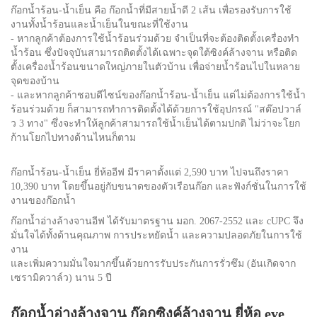
ก๊อกน้ำร้อน-น้ำเย็น คือ ก๊อกน้ำที่มีสายน้ำดี 2 เส้น เพื่อรองรับการใช้
งานทั้งน้ำร้อนและน้ำเย็นในขณะที่ใช้งาน
- หากลูกค้าต้องการใช้น้ำร้อนร่วมด้วย จำเป็นที่จะต้องติดตั้งเครื่องทำ
น้ำร้อน ซึ่งปัจจุบันสามารถติดตั้งได้เฉพาะจุดใต้ซิงค์ล้างจาน หรือติด
ตั้งเครื่องน้ำร้อนขนาดใหญ่ภายในตัวบ้าน เพื่อจ่ายน้ำร้อนไปในหลาย
จุดของบ้าน
- และหากลูกค้าชอบดีไซน์ของก๊อกน้ำร้อน-น้ำเย็น แต่ไม่ต้องการใช้น้ำ
ร้อนร่วมด้วย ก็สามารถทำการติดตั้งได้ด้วยการใช้อุปกรณ์ "สต๊อปวาล์
ว 3 ทาง" ซึ่งจะทำให้ลูกค้าสามารถใช้น้ำเย็นได้ตามปกติ ไม่ว่าจะโยก
ก้านโยกไปทางด้านไหนก็ตาม
ก๊อกน้ำร้อน-น้ำเย็น ยี่ห้ออีฟ มีราคาตั้งแต่ 2,590 บาท ไปจนถึงราคา
10,390 บาท โดยขึ้นอยู่กับขนาดของตัวเรือนก๊อก และฟังก์ชั่นในการใช้
งานของก๊อกน้ำ
ก๊อกน้ำอ่างล้างจานอีฟ ได้รับมาตรฐาน มอก. 2067-2552 และ cUPC จึง
มั่นใจได้ทั้งด้านคุณภาพ การประหยัดน้ำ และความปลอดภัยในการใช้
งาน
และเพิ่มความมั่นใจมากขึ้นด้วยการรับประกันการรั่วซึม (อันเกิดจาก
เซรามิควาล์ว) นาน 5 ปี
ก๊อกน้ำอ่างล้างจาน ก๊อกซิงค์ล้างจาน ยี่ห้อ eve