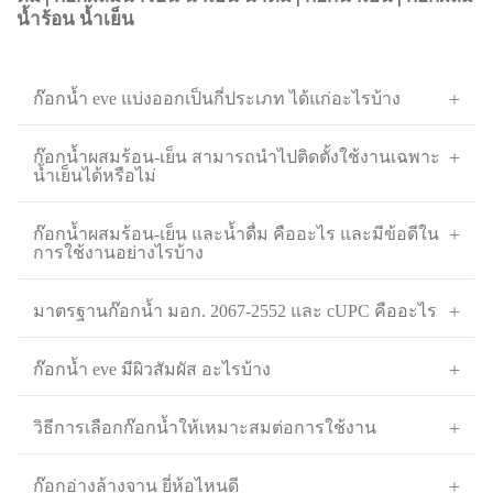
น้ำร้อน น้ำเย็น
ก๊อกน้ำ eve แบ่งออกเป็นกี่ประเภท ได้แก่อะไรบ้าง
ก๊อกน้ำผสมร้อน-เย็น สามารถนำไปติดตั้งใช้งานเฉพาะ
น้ำเย็นได้หรือไม่
ก๊อกน้ำผสมร้อน-เย็น และน้ำดื่ม คืออะไร และมีข้อดีใน
การใช้งานอย่างไรบ้าง
มาตรฐานก๊อกน้ำ มอก. 2067-2552 และ cUPC คืออะไร
ก๊อกน้ำ eve มีผิวสัมผัส อะไรบ้าง
วิธีการเลือกก๊อกน้ำให้เหมาะสมต่อการใช้งาน
ก๊อกอ่างล้างจาน ยี่ห้อไหนดี