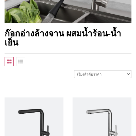
ก๊อกอ่างล้างจาน ผสมน้ำร้อน-น้ำ
เย็น