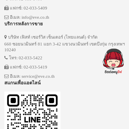
แฟกซ์: 02-033-5409
อีเมล: info@eve.co.th
บริการหลังการขาย
บริษัท เฟิสท์ เซอร์วิส เซ็นเตอร์ (ไทยแลนด์) จำกัด
660 ซอยนวมินทร์ 81 แยก 3-42 แขวงนวมินทร์ เขตบึงกุ่ม กรุงเทพฯ
10240
โทร: 02-033-5422
แฟกซ์: 02-033-5419
อีเมล: service@eve.co.th
สแกนเพื่อแอดไลน์