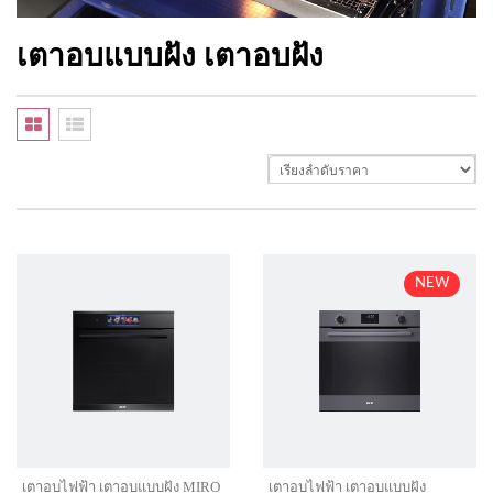
เตาอบแบบฝัง เตาอบฝัง
NEW
เตาอบไฟฟ้า เตาอบแบบฝัง MIRO
เตาอบไฟฟ้า เตาอบแบบฝัง