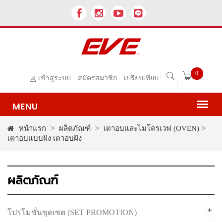
0
เข้าสู่ระบบ
สมัครสมาชิก
เปรียบเทียบ
หน้าแรก
>
ผลิตภัณฑ์
>
เตาอบและไมโครเวฟ (OVEN)
>
เตาอบแบบฝัง เตาอบฝัง
ผลิตภัณฑ์
โปรโมชั่นชุดเซต (SET PROMOTION)