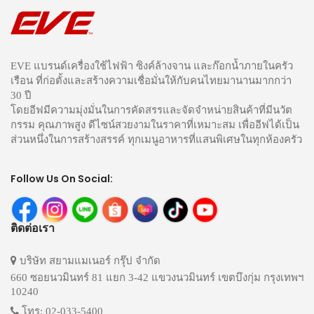
EVE แบรนด์เครื่องใช้ไฟฟ้า ซิงค์ล้างจาน และก๊อกน้ำภายในครัว
เรือน ที่ก่อตั้งและสร้างความเชื่อมั่นให้กับคนไทยมานานมากกว่า
30 ปี
โดยอีฟมีความมุ่งมั่นในการคัดสรรและจัดจำหน่ายสินค้าที่มีนวัต
กรรม คุณภาพสูง ดีไซน์สวยงามในราคาที่เหมาะสม เพื่ออีฟได้เป็น
ส่วนหนึ่งในการสร้างสรรค์ ทุกเมนูอาหารที่แสนพิเศษในทุกห้องครัว
Follow Us On Social:
ติดต่อเรา
บริษัท สยามแมเนอร์ กรุ๊ป จำกัด
660 ซอยนวมินทร์ 81 แยก 3-42 แขวงนวมินทร์ เขตบึงกุ่ม กรุงเทพฯ
10240
โทร: 02-033-5400