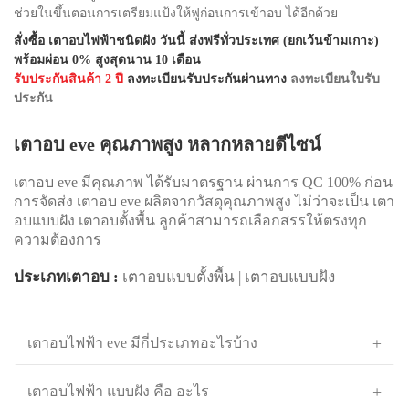
ช่วยในขึ้นตอนการเตรียมแป้งให้ฟูก่อนการเข้าอบ ได้อีกด้วย
สั่งซื้อ เตาอบไฟฟ้าชนิดฝัง วันนี้ ส่งฟรีทั่วประเทศ (ยกเว้นข้ามเกาะ)
พร้อมผ่อน 0% สูงสุดนาน 10 เดือน
รับประกันสินค้า 2 ปี
ลงทะเบียนรับประกันผ่านทาง
ลงทะเบียนใบรับ
ประกัน
เตาอบ eve คุณภาพสูง หลากหลายดีไซน์
เตาอบ eve มีคุณภาพ ได้รับมาตรฐาน ผ่านการ QC 100% ก่อน
การจัดส่ง เตาอบ eve ผลิตจากวัสดุคุณภาพสูง ไม่ว่าจะเป็น เตา
อบแบบฝัง เตาอบตั้งพื้น ลูกค้าสามารถเลือกสรรให้ตรงทุก
ความต้องการ
ประเภทเตาอบ :
เตาอบแบบตั้งพื้น
|
เตาอบแบบฝัง
เตาอบไฟฟ้า eve มีกี่ประเภทอะไรบ้าง
เตาอบไฟฟ้า แบบฝัง คือ อะไร