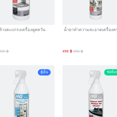
ล้างตะแกรงเครื่องดูดควัน
น้ำยาทำความสะอาดเครื่องคร
890 ฿
490 ฿
890 ฿
ตู้เย็น
ขัดท็อ