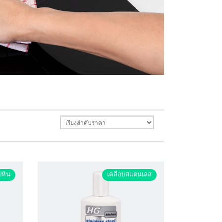
ปหิน
เคลือบสแตนเลส