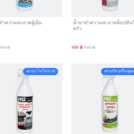
ทำความสะอาดตู้เย็น
น้ำยาทำความสะอาดท็อปหิน
ครัว
690 ฿
490 ฿
890 ฿
เตาอบ ไมโครเวฟ
เตาแก๊ส เครื่องดูด