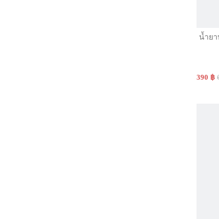
น้ำยา
390 ฿