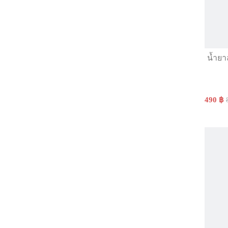
น้ำยา
490 ฿