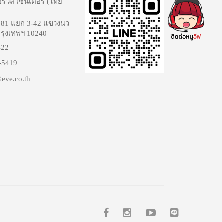
อร์วิส เซ็นเตอร์ (ไทย
 81 แยก 3-42 แขวงนว
 กรุงเทพฯ 10240
422
-5419
@eve.co.th