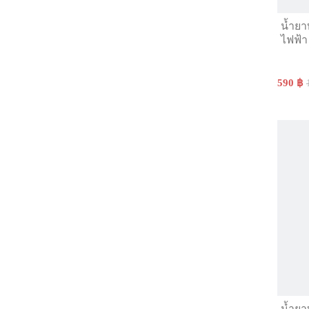
น้ำยา
ไฟฟ้า
590 ฿
น้ำยา