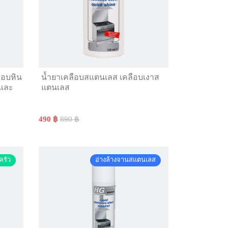
ือบหิน
น้ำยาเคลือบสแตนเลส เคลือบเงาส
์และ
แตนเลส
490 ฿
890 ฿
ครัว
อ่างล้างจานสแตนเลส