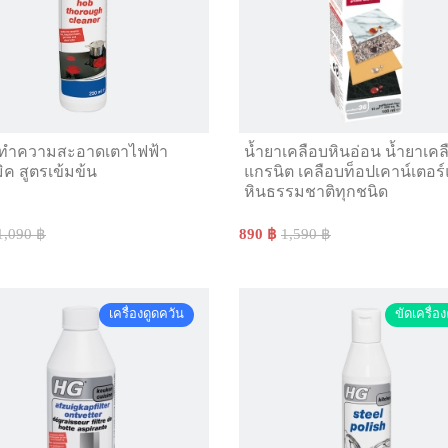
าทำความสะอาดเตาไฟฟ้า
น้ำยาเคลือบหินอ่อน น้ำยาเคล
ิค สูตรเข้มข้น
แกรนิต เคลือบท็อปเคาน์เตอร
หินธรรมชาติทุกชนิด
1,090 ฿
890 ฿
1,590 ฿
เครื่องดูดควัน
ขัดเครื่อง