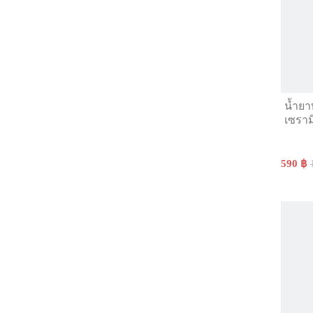
น้ำย
เซราม
590 ฿