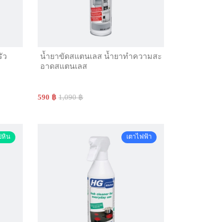
ัว
น้ำยาขัดสแตนเลส น้ำยาทำความสะ
อาดสแตนเลส
590 ฿
1,090 ฿
ปหิน
เตาไฟฟ้า