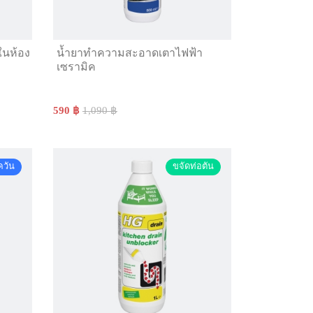
ในห้อง
น้ำยาทำความสะอาดเตาไฟฟ้า
เซรามิค
590 ฿
1,090 ฿
ควัน
ขจัดท่อตัน