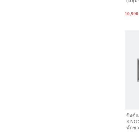
(หลุม
10,990
ซิงค์
KNOX 
พักขว