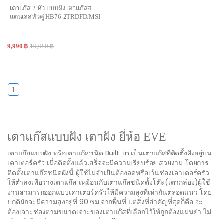
เตาแก๊ส 2 หัว แบบฝัง เตาแก๊สส
แตนเลสหัวคู่ HB76-2TRDFD/MSI
9,990 ฿
19,990 ฿
1
เตาแก๊สแบบฝัง เตาฝัง ยี่ห้อ EVE
เตาแก๊สแบบฝัง หรือเตาแก๊สชนิด Built-in เป็นเตาแก๊สที่ติดตั้งฝังอยู่บน
เคาเตอร์ครัว เมื่อติดตั้งแล้วเสร็จจะมีความเรียบร้อย สวยงาม โดยการ
ติดตั้งเตาแก๊สชนิดฝังนี้ ผู้ใช้ไม่จำเป็นต้องลดหรือเว้นช่องเคาเตอร์ครัว
ให้ต่ำลงเพื่อวางเตาแก๊ส เหมือนกับเตาแก๊สชนิดตั้งโต๊ะ(เตากล่อง)ผู้ใช้
งานสามารถออกแบบเคาเตอร์ครัวให้มีความสูงที่เท่ากันตลอดแนว โดย
ปกติมักจะมีความสูงอยู่ที่ 90 ซม.จากพื้นที่ แต่สิ่งที่สำคัญที่สุดก็คือ จะ
ต้องเจาะช่องตามขนาดเจาะของเตาแก๊สที่เลือกไว้ให้ถูกต้องแม่นยำ ไม่