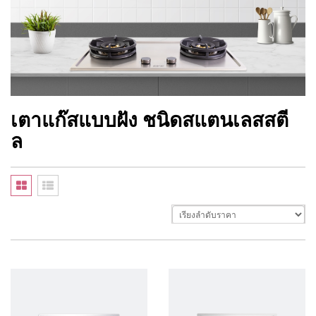
เตาแก๊สแบบฝัง ชนิดสแตนเลสสตี
ล