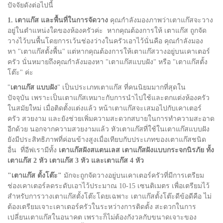
ปัจจัยดังต่อไปนี้
1. เตาแก๊ส และพื้นที่ในการจัดวาง
คุณกำลังมองภาพว่าเตาแก๊สจะวาง
อยู่ในตำแหน่งใดของห้องครัวค่ะ หากคุณต้องการให้ เตาแก๊ส ถูกจัด
วางไว้บนพื้นโดยการเว้นช่องว่างในครัวเอาไว้นั่นคือ คุณกำลังมอง
หา "เตาแก๊สตั้งพื้น" แต่หากคุณต้องการให้เตาแก๊สวางอยู่บนเคาเตอร์
ครัว นั่นหมายถึงคุณกำลังมองหา "เตาแก๊สแบบฝัง" หรือ "เตาแก๊สตั้ง
โต๊ะ" ค่ะ
"
เตาแก๊ส แบบฝัง
" เป็นประเภทเตาแก๊ส ที่คนนิยมมากที่สุดใน
ปัจจุบัน เพราะเป็นเตาแก๊สเหมาะกับการนำไปใช้และตกแต่งห้องครัว
ในสมัยใหม่ เมื่อติดตั้งแต่งแล้ว หน้าเตาแก๊สจะเสมอไปกับเคาเตอร์
ครัว สวยงาม และยังช่วยเพิ่มความสะดวกสบายในการทำความสะอาด
อีกด้วย นอกจากความสวยงามแล้ว หัวเตาแก๊สที่ใช้ในเตาแก๊สแบบฝัง
ยังมีประสิทธิภาพที่ค่อนข้างสูงเมื่อเทียบกับประเภทของเตาแก๊สชนิด
อื่น ที่อีฟเรามีทั้ง
เตาแก๊สฝังสแตนเลส เตาแก๊สฝังแบบกระจกนิรภัย ทั้ง
เตาแก๊ส 2 หัว เตาแก๊ส 3 หัว และเตาแก๊ส 4 หัว
"เตาแก๊ส ตั้งโต๊ะ"
มักจะถูกจัดวางอยู่บนเคาเตอร์ครัวที่มีการเตรียม
ช่องเคาเตอร์ลดระดับเอาไว้ประมาณ 10-15 เซนติเมตร เพื่อเตรียมไว้
สำหรับการวางเตาแก๊สตั้งโต๊ะโดยเฉพาะ เตาแก๊สตั้งโต๊ะดีข้อดีคือ ไม่
ต้องเตรียมเจาะเคาเตอร์ครัวในระหว่างการติดตั้ง สะดวกในการ
เปลี่ยนเตาแก๊สในอนาคต เพราะก็ไม่ต้องกังวลกับขนาดเจาะของ