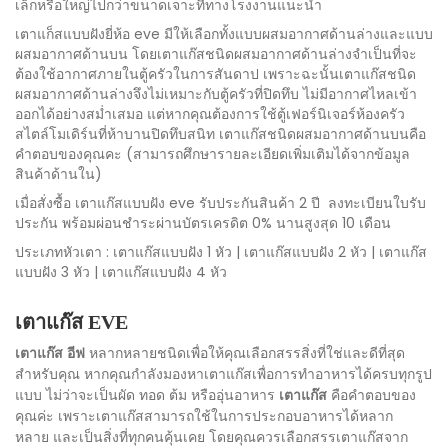
เล็กหรือใหญ่ไปกว่าขนาดเจาะที่ทางโรงงานแนะนำ
เตาแก็สแบบฝังยี่ห้อ eve มีให้เลือกทั้งแบบผสมอากาศด้านล่างและแบบ
ผสมอากาศด้านบน โดยเตาแก๊สชนิดผสมอากาศด้านล่างจำเป็นที่จะ
ต้องใช้อากาศภายในตู้ครัวในการสันดาป เพราะฉะนั้นเตาแก๊สชนิด
ผสมอากาศด้านล่างจึงไม่เหมาะกับตู้ครัวที่ปิดทึบ ไม่มีอากาศไหลเข้า
ออกได้อย่างสม่ำเสมอ แต่หากคุณต้องการใช้ตู้เฟอร์นิเจอร์ห้องครัว
สไตล์โมเดิร์นที่ห้าบานปิดทึบสนิท เตาแก๊สชนิดผสมอากาศด้านบนคือ
คำตอบของคุณคะ (สามารถศึกษารายละเอียดเพิ่มเติมได้จากข้อมูล
สินค้าด้านใน)
เมื่อสั่งซื้อ เตาแก๊สแบบฝัง eve รับประกันสินค้า 2 ปี
ลงทะเบียนใบรับ
ประกัน
พร้อมผ่อนชำระผ่านบัตรเครดิต 0% นานสูงสุด 10 เดือน
ประเภทหัวเตา :
เตาแก๊สแบบฝัง 1 หัว
|
เตาแก๊สแบบฝัง 2 หัว
|
เตาแก๊ส
แบบฝัง 3 หัว
|
เตาแก๊สแบบฝัง 4 หัว
เตาแก๊ส EVE
เตาแก๊ส อีฟ
หลากหลายชนิดเพื่อให้คุณเลือกสรรสิ่งที่ใช่และดีที่สุด
สำหรับคุณ หากคุณกำลังมองหาเตาแก๊สเพื่อการทำอาหารได้ครบทุกรูป
แบบ ไม่ว่าจะเป็นผัด ทอด ต้ม หรืออุ่นอาหาร
เตาแก๊ส
คือคำตอบของ
คุณค่ะ เพราะเตาแก๊สสามารถใช้ในการประกอบอาหารได้หลาก
หลาย และเป็นสิ่งที่ทุกคนคุ้นเคย โดยคุณควรเลือกสรรเตาแก๊สจาก