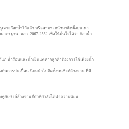
ยมรูเจาะก๊อกน้ำไว้แล้ว หรือสามารถนำมาติดตั้งบนเคา
รับมาตรฐาน มอก. 2067-2552 เพื่อให้มั่นใจได้ว่า ก๊อกน้ำ
ด้แก่ น้ำร้อนและน้ำเย็นแต่หากลูกค้าต้องการใช้เพียงน้ำ
งกันการปนเปื้อน นิยมนำไปติดตั้งบนซิงค์ล้างจาน ที่มี
คู่กับซิงค์ล้างจานสีดำที่กำลังได้นำความนิยม