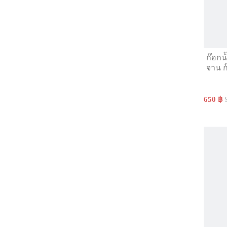
ก๊อกน
จาน ก
650 ฿