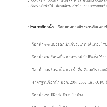
-
ก๊อกน้ำดื่ม
ก๊อกน้ำขนาดเล็ก ใช้ต่อเข้ากับเครื่องกรอง
-
ก๊อกน้ำดื่มน้ำใช้
มีสายดีทางเข้าน้ำแยกออกจากกันทั้งน
ประเภทก๊อกน้ำ :
ก๊อกผสมอ่างล้างจานหินแกร
ก๊อกน้ำ eve แบ่งออกเป็นกี่ประเภท ได้แก่อะไรบ
ก๊อกน้ำผสมร้อน-เย็น สามารถนำไปติดตั้งใช้งา
ก๊อกน้ำผสมร้อน-เย็น และน้ำดื่ม คืออะไร และ
มาตรฐานก๊อกน้ำ มอก. 2067-2552 และ cUPC 
ก๊อกน้ำ eve มีผิวสัมผัส อะไรบ้าง