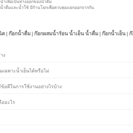
น้ำเพื่อเป็นทางออกของน้ำดื่ม
้ำดื่มและน้ำใช้ มีก้านโยกเพื่อควบคุมแยกออกจากกัน
นิต
|
ก๊อกน้ำดื่ม
|
ก๊อกผสมน้ำร้อน น้ำเย็น น้ำดื่ม
|
ก๊อกน้ำเย็น
|
ก
้าง
นเฉพาะน้ำเย็นได้หรือไม่
มีข้อดีในการใช้งานอย่างไรบ้าง
คืออะไร