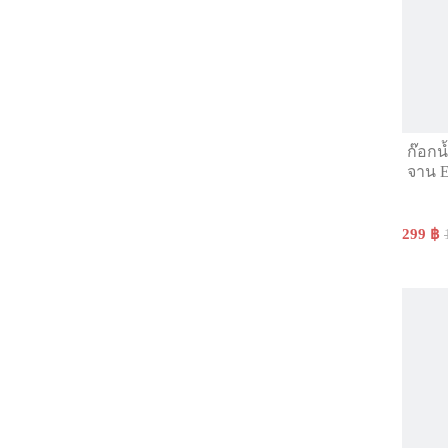
ก๊อกน
จาน
299 ฿