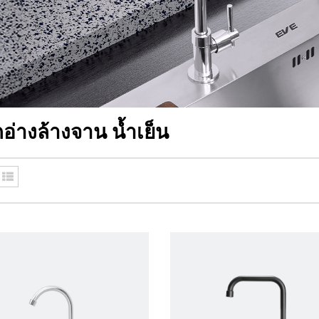
กอ่างล้างจาน น้ำเย็น