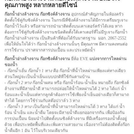
คุณภาพสูง หลากหลายดีไซน์
ก๊อกน้ำอ่างล้างจาน ก๊อกซิงค์ล้างจาน
อุปกรณ์สำคัญภายในห้องครัว
ติดตั้งใช้คู่กับซิงค์ล้างจาน ในกรณีที่ซิงค์ล้างจานได้มีการเตรียมรูเจาะ
ก๊อกน้ำไว้แล้ว หรือสามารถนำมาติดตั้งบนเคาเตอร์ครัวได้เลย หาก
ต้องการใช้คู่กับซิงค์ล้างจานชนิดติดตั้งใต้เคาเตอร์ที่ไม่มีรูเจาะก๊อกน้ำ
ก๊อกน้ำอ่างล้างจาน เป็นสินค้าที่ต้องได้รับมาตรฐาน มอก. 2067-2552
เพื่อให้มั่นใจได้ว่า ก๊อกน้ำอ่างล้างจานนั้นๆ มีคุณภาพ มีความคงทนต่อ
การใช้งาน ปราศจากสารปนเปื้อน และประหยัดน้ำ
ก๊อกน้ำอ่างล้างจาน ก๊อกซิงค์ล้างจาน
ยี่ห้อ EVE
แบ่งจากการไหลผ่าน
ของน้ำ
-
ก๊อกน้ำเย็น ก๊อกน้ำ 1 ทาง
คือ ก๊อกน้ำที่น้ำไหลผ่านเพียงแค่ทางเดียว
ส่วนใหญ่จะเป็นน้ำเย็นแบบปกติที่ใช้กันตามบ้าน
-
ก๊อกน้ำ 2 ทาง
ก๊อกน้ำผสม หรือ ก๊อกน้ำร้อน-น้ำเย็น หมายถึง ก๊อกซิงค์
ล้างจานที่มีสายน้ำดี สามารถปล่อยให้น้ำไหลผ่านได้ 2 ทาง ได้แก่ น้ำ
ร้อนและน้ำเย็นแต่หากลูกค้าต้องการใช้เพียงน้ำเย็นอย่างเดียวก็สามาถ
ทำได้ โดยการใช้ร่วมกับสต๊อปวาล์ว 3 ทาง
-
ก๊อกน้ำ 3 ทาง
เป็นก๊อกน้ำที่น้ำสามารถไหลผ่านได้ 3 ทาง ได้แก่ น้ำ
ร้อน น้ำเย็น และน้ำดื่ม โดยจะมีสายน้ำดีแยกออกจากกัน เพื่อป้องกัน
การปนเปื้อน นิยมนำไปติดตั้งบนซิงค์ล้างจาน ที่มีเครื่องกรองน้ำตั้งอยู่
ด้วย เพื่อประหยัดพื้นที่และเพิ่มความสวยงาม เนื่องจากไม่ต้องติดตั้งก๊อก
น้ำดื่มอีก 1 อัน ไว้ในบริเวณเดียวกัน