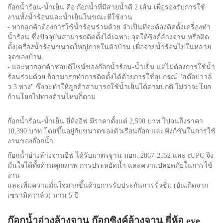
ก๊อกน้ำร้อน-น้ำเย็น คือ ก๊อกน้ำที่มีสายน้ำดี 2 เส้น เพื่อรองรับการใช้
งานทั้งน้ำร้อนและน้ำเย็นในขณะที่ใช้งาน
- หากลูกค้าต้องการใช้น้ำร้อนร่วมด้วย จำเป็นที่จะต้องติดตั้งเครื่องทำ
น้ำร้อน ซึ่งปัจจุบันสามารถติดตั้งได้เฉพาะจุดใต้ซิงค์ล้างจาน หรือติด
ตั้งเครื่องน้ำร้อนขนาดใหญ่ภายในตัวบ้าน เพื่อจ่ายน้ำร้อนไปในหลาย
จุดของบ้าน
- และหากลูกค้าชอบดีไซน์ของก๊อกน้ำร้อน-น้ำเย็น แต่ไม่ต้องการใช้น้ำ
ร้อนร่วมด้วย ก็สามารถทำการติดตั้งได้ด้วยการใช้อุปกรณ์ "สต๊อปวาล์
ว 3 ทาง" ซึ่งจะทำให้ลูกค้าสามารถใช้น้ำเย็นได้ตามปกติ ไม่ว่าจะโยก
ก้านโยกไปทางด้านไหนก็ตาม
ก๊อกน้ำร้อน-น้ำเย็น ยี่ห้ออีฟ มีราคาตั้งแต่ 2,590 บาท ไปจนถึงราคา
10,390 บาท โดยขึ้นอยู่กับขนาดของตัวเรือนก๊อก และฟังก์ชั่นในการใช้
งานของก๊อกน้ำ
ก๊อกน้ำอ่างล้างจานอีฟ ได้รับมาตรฐาน มอก. 2067-2552 และ cUPC จึง
มั่นใจได้ทั้งด้านคุณภาพ การประหยัดน้ำ และความปลอดภัยในการใช้
งาน
และเพิ่มความมั่นใจมากขึ้นด้วยการรับประกันการรั่วซึม (อันเกิดจาก
เซรามิควาล์ว) นาน 5 ปี
ก๊อกน้ำอ่างล้างจาน ก๊อกซิงค์ล้างจาน ยี่ห้อ eve