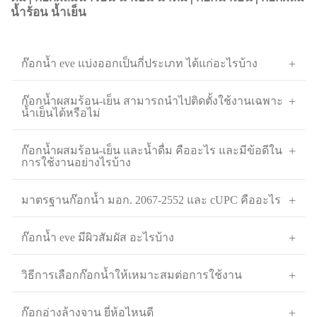
น้ำร้อน น้ำเย็น
ก๊อกน้ำ eve แบ่งออกเป็นกี่ประเภท ได้แก่อะไรบ้าง
ก๊อกน้ำผสมร้อน-เย็น สามารถนำไปติดตั้งใช้งานเฉพาะ
น้ำเย็นได้หรือไม่
ก๊อกน้ำผสมร้อน-เย็น และน้ำดื่ม คืออะไร และมีข้อดีใน
การใช้งานอย่างไรบ้าง
มาตรฐานก๊อกน้ำ มอก. 2067-2552 และ cUPC คืออะไร
ก๊อกน้ำ eve มีผิวสัมผัส อะไรบ้าง
วิธีการเลือกก๊อกน้ำให้เหมาะสมต่อการใช้งาน
ก๊อกอ่างล้างจาน ยี่ห้อไหนดี