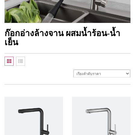
ก๊อกอ่างล้างจาน ผสมน้ำร้อน-น้ำ
เย็น