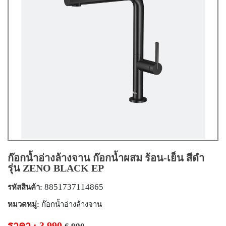
ก๊อกน้ำอ่างล้างจาน ก๊อกน้ำผสม ร้อน-เย็น สีดำ
รุ่น ZENO BLACK EP
8851737114865
รหัสสินค้า:
หมวดหมู่:
ก๊อกน้ำอ่างล้างจาน
ราคา : 3,990