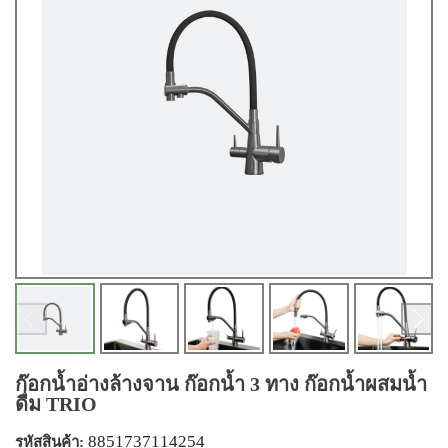
ก๊อกน้ำอ่างล้างจาน ก๊อกน้ำ 3 ทาง ก๊อกน้ำผสมน้ำ
ดื่ม TRIO
8851737114254
รหัสสินค้า: