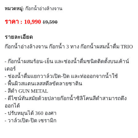
หมวดหมู่:
ก๊อกน้ำอ่างล้างจาน
ราคา : 10,990
19,590
รายละเอียด
ก๊อกน้ำอ่างล้างจาน ก๊อกน้ำ 3 ทาง ก๊อกน้ำผสมน้ำดื่ม TRIO
- ก๊อกน้ำผสมร้อน-เย็น และช่องน้ำดื่มชนิดติดตั้งบนเค้าน์
เตอร์
- ช่องน้ำดื่มแยกวาล์วเปิด-ปิด และท่อออกจากน้ำใช้
- พื้นผิวสแตนเลสสตีลขัดลายซาติน
- สีดำ GUN METAL
- ดีไซน์ทันสมัยด้วยปลายก๊อกน้ำซิลิโคนสีดำสามารถดึง
ออกได้
- ปรับหมุนได้ 360 องศา
- วาล์วเปิด-ปิด เซรามิก