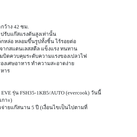
้ากว้าง 42 ซม.
ัวปรับแก๊สแรงดันสูงเท่านั้น
กหล่อ หลอมขึ้นรูปทั้งชิ้น ไร้รอยต่อ
ิตจากสแตนเลสสตีล แข็งแรง ทนทาน
อมปุ่มบิดควบคุมระดับความแรงของเปลวไฟ
ดรองเศษอาหาร ทำความสะอาดง่าย
าหาร
วเตา EVE รุ่น FSH35-1KB5/AUTO (evercook) วันนี้
มเกาะ)
่ายแก๊สนาน 5 ปี (เงื่อนไขเป็นไปตามที่