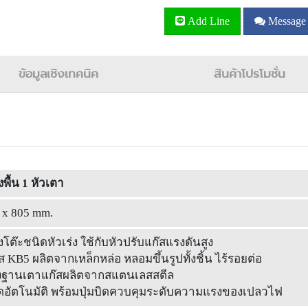
Add Line
Message
ข้อมูลเชิงเทคนิค
สินค้าโปรโมชั่น
งพื้น 1 หัวเตา
 x 805 mm.
้งโต๊ะชนิดหัวเร่ง ใช้กับหัวปรับแก๊สแรงดันสูง
ส KB5 ผลิตจากเหล็กหล่อ หลอมขึ้นรูปทั้งชิ้น ไร้รอยต่อ
งฐานเตาแก๊สผลิตจากสแตนเลสสตีล
ิดอัตโนมัติ พร้อมปุ่มบิดควบคุมระดับความแรงของเปลวไฟ