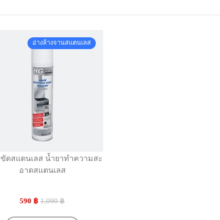
อ่างล้างจานสแตนเลส
าขัดสแตนเลส น้ำยาทำความสะ
อาดสแตนเลส
590 ฿
1,090 ฿