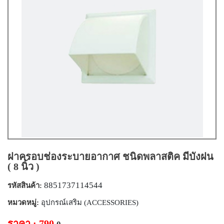
ฝาครอบช่องระบายอากาศ ชนิดพลาสติค มีบังฝน
( 8 นิ้ว )
8851737114544
รหัสสินค้า:
หมวดหมู่:
อุปกรณ์เสริม (ACCESSORIES)
ราคา : 790