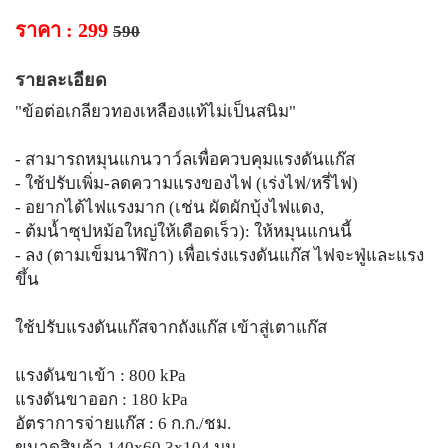
ราคา : 299
590
รายละเอียด
"ข้อต่อเกลียวทองเหลืองแท้ไม่เป็นสนิม"
- สามารถหมุนแกนวาว์ลเพื่อควบคุมแรงดันแก๊ส
- ใช้ปรับเพิ่ม-ลดความแรงของไฟ (เร่งไฟ/หรี่ไฟ)
- อยากได้ไฟแรงมาก (เช่น ผัดผักบุ้งไฟแดง,
- ต้มน้ำซุปหม้อใหญ่ให้เดือดเร็ว): ให้หมุนแกนนี้
- ลง (ตามเข็มนาฬิกา) เพื่อเร่งแรงดันแก๊ส ไฟจะฟู่และแรง
ขึ้น
ใช้ปรับแรงดันแก๊สจากถังแก๊ส เข้าสู่เตาแก๊ส
แรงดันขาเข้า : 800 kPa
แรงดันขาออก : 180 kPa
อัตราการจ่ายแก๊ส : 6 ก.ก./ชม.
ขนาดสินค้า 140x60.3x104 มม.