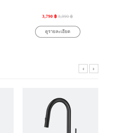
3,790 ฿
8,990 ฿
2,7
ดูรายละเอียด
ดู