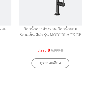
ำผสม
ก๊อกน้ำอ่างล้างจาน ก๊อกน้ำผสม
ก๊อกน้ำอ่
ร้อน-เย็น สีดำ รุ่น MODI BLACK EP
ร้อ
3,990 ฿
6,990 ฿
3
ดูรายละเอียด